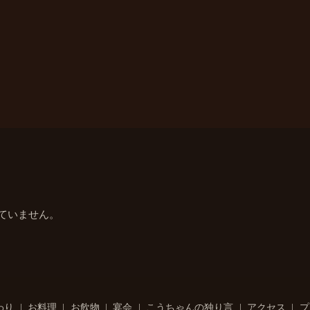
ていません。
わり
お料理
お飲物
宴会
こうちゃんの独り言
アクセス
プ