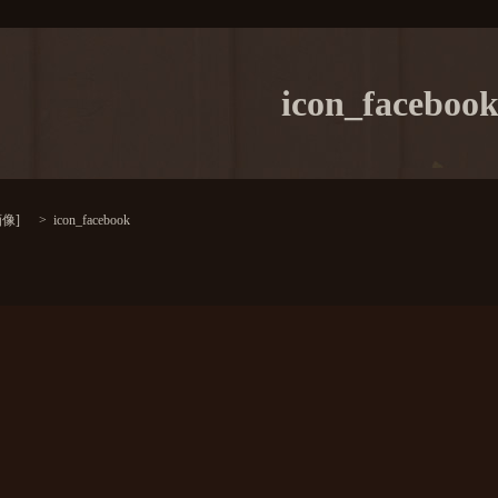
icon_faceboo
画像
]
icon_facebook