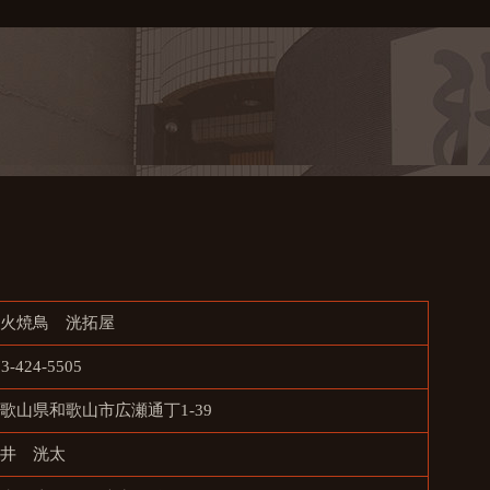
炭火焼鳥 洸拓屋
73-424-5505
歌山県和歌山市広瀬通丁1-39
坂井 洸太