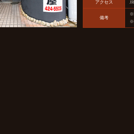
アクセス
J
※
備考