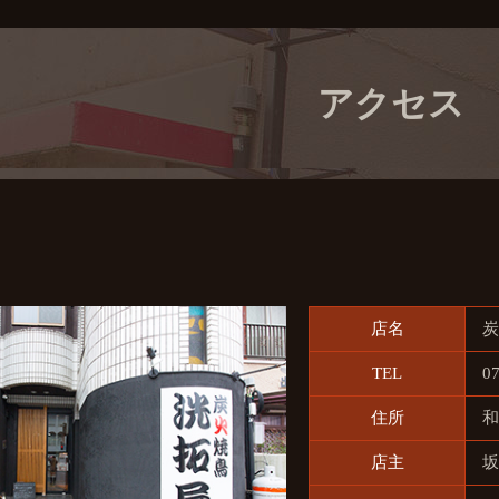
アクセス
店名
TEL
0
住所
和
店主