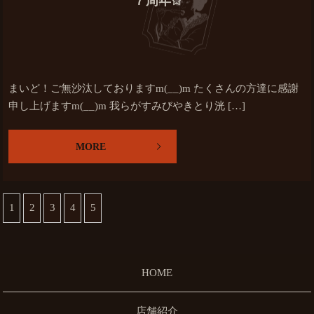
７周年✩
まいど！ご無沙汰しておりますm(__)m たくさんの方達に感謝
申し上げますm(__)m 我らがすみびやきとり洸 […]
MORE
1
2
3
4
5
HOME
店舗紹介